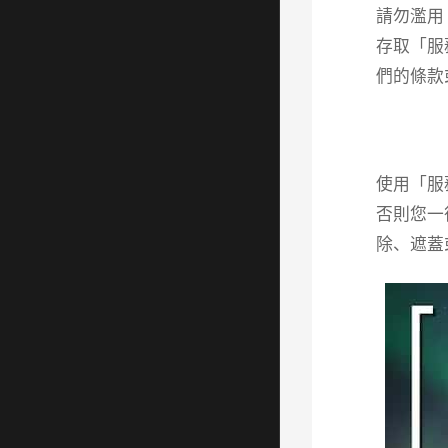
請勿濫用
存取「服
們的條款
使用「服
否則您一
除、遮蓋