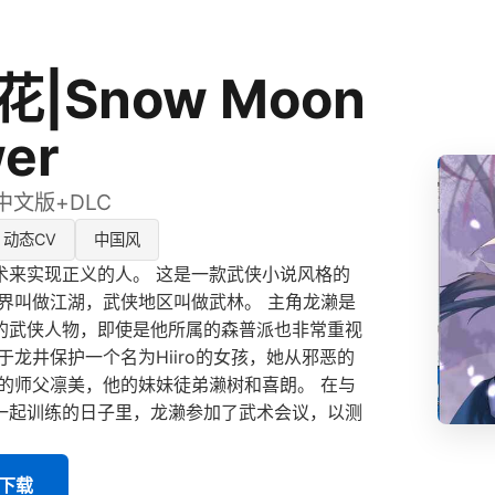
|Snow Moon
wer
方中文版+DLC
动态CV
中国风
术来实现正义的人。 这是一款武侠小说风格的
世界叫做江湖，武侠地区叫做武林。 主角龙濑是
的武侠人物，即使是他所属的森普派也非常重视
于龙井保护一个名为Hiiro的女孩，她从邪恶的
他的师父凛美，他的妹妹徒弟濑树和喜朗。 在与
一起训练的日子里，龙濑参加了武术会议，以测
版下载