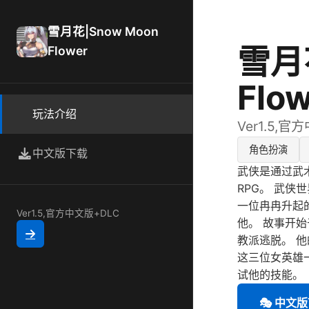
雪月花|Snow Moon
雪月花
Flower
Flo
玩法介绍
Ver1.5,官
角色扮演
中文版下载
武侠是通过武
RPG。 武侠
一位冉冉升起
Ver1.5,官方中文版+DLC
他。 故事开始
教派逃脱。 
这三位女英雄
试他的技能。
🎭 中文