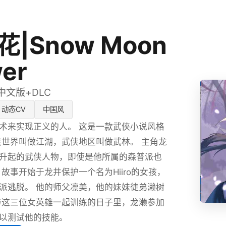
|Snow Moon
wer
方中文版+DLC
动态CV
中国风
术来实现正义的人。 这是一款武侠小说风格
武侠世界叫做江湖，武侠地区叫做武林。 主角龙
升起的武侠人物，即使是他所属的森普派也
 故事开始于龙井保护一个名为Hiiro的女孩，
派逃脱。 他的师父凛美，他的妹妹徒弟濑树
与这三位女英雄一起训练的日子里，龙濑参加
以测试他的技能。