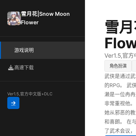
雪月花|Snow Moon
雪月花
Flower
Flo
游戏说明
Ver1.5,官
角色扮演
高速下载
武侠是通过武
的RPG。 
濑是一位冉冉
Ver1.5,官方中文版+DLC
非常重视他。
她从邪恶的教
和喜朗。 在
了武术会议，