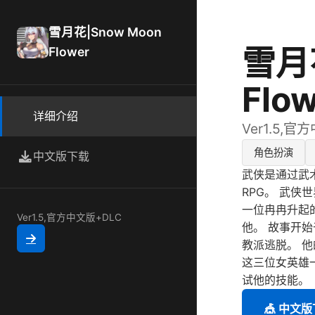
雪月花|Snow Moon
雪月花
Flower
Flo
详细介绍
Ver1.5,官
角色扮演
中文版下载
武侠是通过武
RPG。 武侠
一位冉冉升起
Ver1.5,官方中文版+DLC
他。 故事开始
教派逃脱。 
这三位女英雄
试他的技能。
🎪 中文