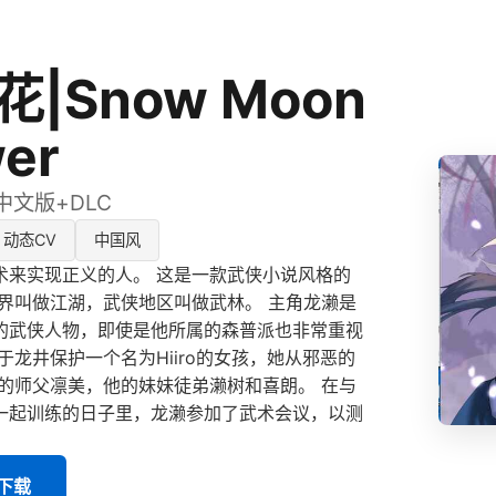
|Snow Moon
wer
方中文版+DLC
动态CV
中国风
术来实现正义的人。 这是一款武侠小说风格的
世界叫做江湖，武侠地区叫做武林。 主角龙濑是
的武侠人物，即使是他所属的森普派也非常重视
于龙井保护一个名为Hiiro的女孩，她从邪恶的
他的师父凛美，他的妹妹徒弟濑树和喜朗。 在与
一起训练的日子里，龙濑参加了武术会议，以测
版下载