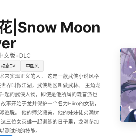
|Snow Moon
wer
方中文版+DLC
动态CV
中国风
术来实现正义的人。 这是一款武侠小说风格
武侠世界叫做江湖，武侠地区叫做武林。 主角龙
升起的武侠人物，即使是他所属的森普派也
 故事开始于龙井保护一个名为Hiiro的女孩，
派逃脱。 他的师父凛美，他的妹妹徒弟濑树
与这三位女英雄一起训练的日子里，龙濑参加
以测试他的技能。