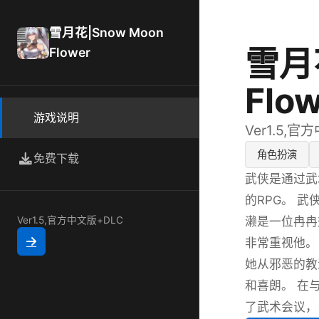
雪月花|Snow Moon
雪月花
Flower
Flo
游戏说明
Ver1.5,官
角色扮演
免费下载
武侠是通过武
的RPG。 
濑是一位冉冉
Ver1.5,官方中文版+DLC
非常重视他。
她从邪恶的教
和喜朗。 在
了武术会议，